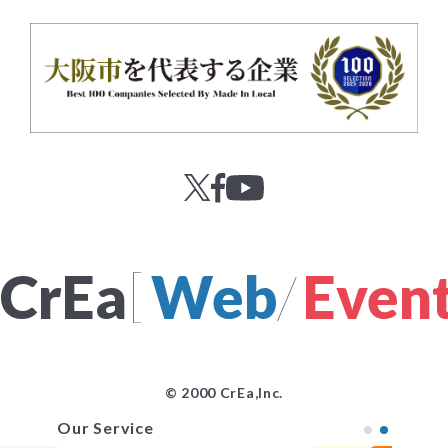
[
CrEa
Web
/
Even
© 2000 CrEa,Inc.
Our Service