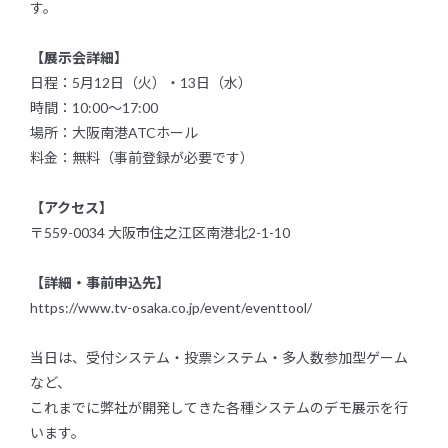
Blog
す。
【展示会詳細】
ブログ
日程：5月12日（火）・13日（水）
Recruit
時間：10:00〜17:00
場所：大阪南港ATCホール
料金：無料（事前登録が必要です）
採用情報
Contact
【アクセス】
〒559-0034 大阪市住之江区南港北2-1-10
お問い合わせ
【詳細・事前申込先】
https://www.tv-osaka.co.jp/event/eventtool/
当日は、受付システム・投票システム・多人数参加型ゲーム
など、
これまでに弊社が開発してきた各種システムのデモ展示を行
います。