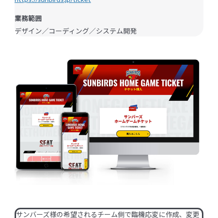
Blog
業務範囲
ブログ
デザイン／コーディング／システム開発
Recruit
採用情報
Contact
お問い合わせ
サンバーズ様の希望されるチーム側で臨機応変に作成、変更