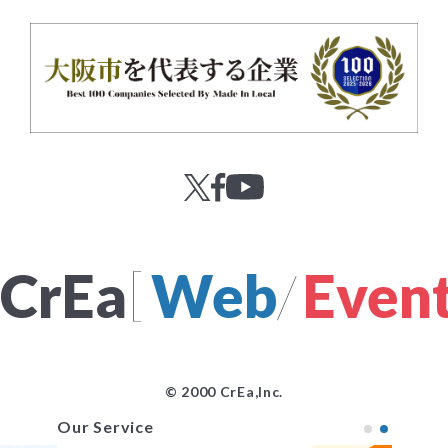
[
CrEa
Web
/
Even
© 2000 CrEa,Inc.
Our Service