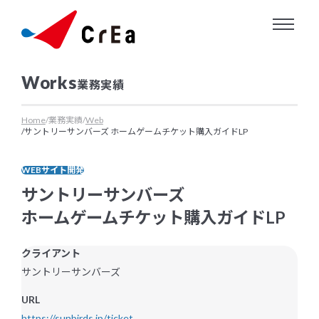
About us
業務実績
クリエについて
Service
Home
業務実績
Web
サントリーサンバーズ ホームゲームチケット購入ガイドLP
クリエにできること
WEBサイト開発
Works
サントリーサンバーズ
ホームゲームチケット購入ガイドLP
業務実績
クライアント
Information
サントリーサンバーズ
お知らせ・ニュースリリース
URL
https://sunbirds.jp/ticket