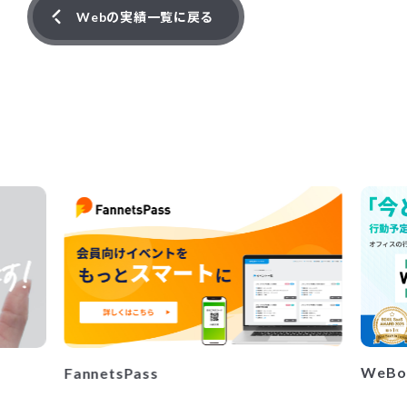
Webの実績一覧に戻る
WeBo
FannetsPass