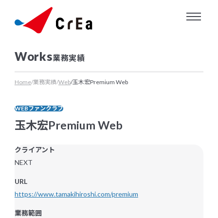
About us
業務実績
クリエについて
Service
Home
業務実績
Web
玉木宏Premium Web
クリエにできること
WEBファンクラブ
玉木宏Premium Web
Works
クライアント
業務実績
NEXT
Information
URL
https://www.tamakihiroshi.com/premium
お知らせ・ニュースリリース
業務範囲