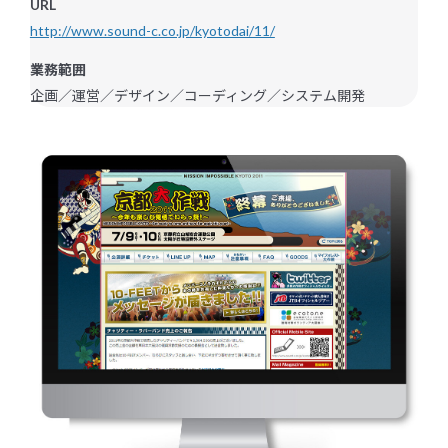
URL
Blog
http://www.sound-c.co.jp/kyotodai/11/
ブログ
業務範囲
企画／運営／デザイン／コーディング／システム開発
Recruit
採用情報
Contact
お問い合わせ