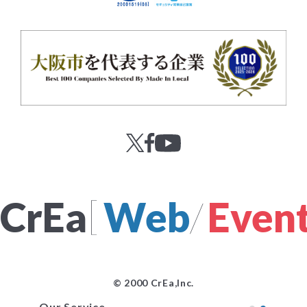
[
CrEa
Web
/
Even
© 2000 CrEa,Inc.
Our Service