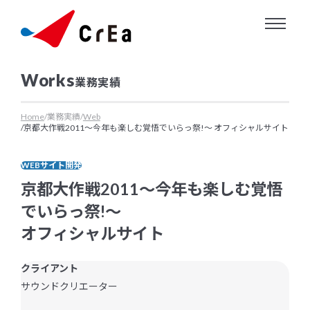
About us
業務実績
クリエについて
Service
Home
業務実績
Web
京都大作戦2011〜今年も楽しむ覚悟でいらっ祭!〜 オフィシャルサイト
クリエにできること
WEBサイト開発
Works
京都大作戦2011〜今年も楽しむ覚悟
でいらっ祭!〜
業務実績
オフィシャルサイト
Information
クライアント
サウンドクリエーター
お知らせ・ニュースリリース